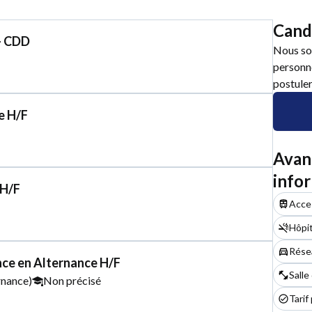
Cand
- CDD
Nous so
personne
postuler
e H/F
Avan
info
 H/F
Acces
Hôpit
Rése
ce en Alternance H/F
Salle
rnance)
Non précisé
Tarif