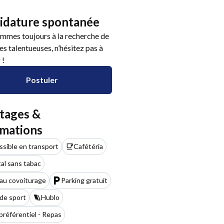
idature spontanée
mmes toujours à la recherche de
s talentueuses, n’hésitez pas à
 !
Postuler
tages &
rmations
sible en transport
Cafétéria
al sans tabac
au covoiturage
Parking gratuit
 de sport
Hublo
 préférentiel - Repas