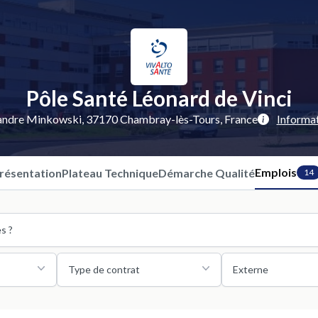
Pôle Santé Léonard de Vinci
andre Minkowski, 37170 Chambray-lès-Tours, France
Informat
Emplois
résentation
Plateau Technique
Démarche Qualité
14
Type de contrat
Externe