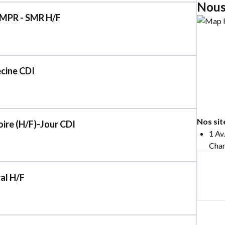
Nous
 MPR - SMR H/F
ecine CDI
Nos sit
oire (H/F)-Jour CDI
1 Av
Cham
al H/F